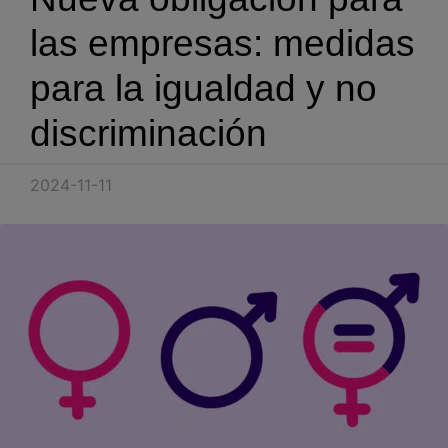
Blog
las empresas: medidas
Recursos
para la igualdad y no
discriminación
Partners
Español
2024-11-11
Entrar
Hablemos