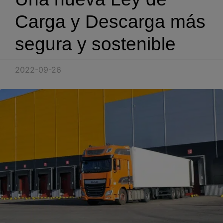
Blog
Carga y Descarga más
Recursos
segura y sostenible
Partners
2022-09-26
Español
Entrar
Hablemos