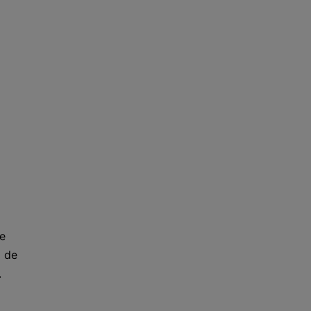
ue
o de
.