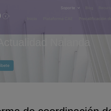
Soporte
Blog
Recur
Inicio
Plataforma CAE
Precalificación 
Actualidad Nalanda
íbete