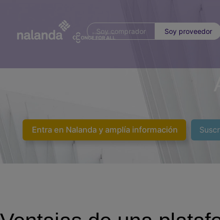
Soy comprador
Soy proveedor
Entra en Nalanda y amplía información
Suscr