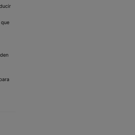
ducir
 que
eden
 para