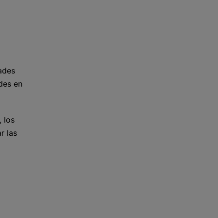
ades
ades en
 los
r las