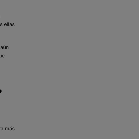
a
s ellas
 aún
ue
?
ra más