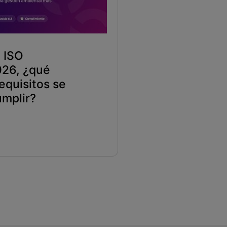
 ISO
26, ¿qué
equisitos se
mplir?