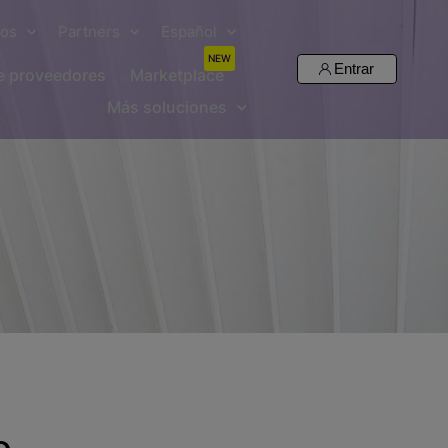
sos
Partners
Español
NEW
Entrar
de proveedores
Marketplace
Más soluciones