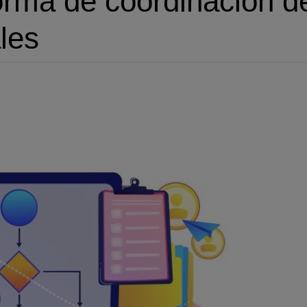
orma de coordinación d
les