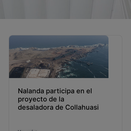
Blog
Recursos
Partners
Español
Entrar
Nalanda participa en el
Hablemos
proyecto de la
desaladora de Collahuasi