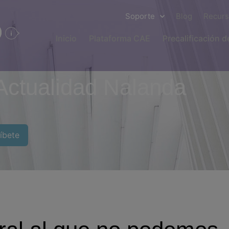
Soporte
Blog
Recur
Inicio
Plataforma CAE
Precalificación 
Actualidad Nalanda
íbete