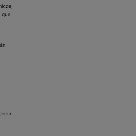
nicos,
s que
tán
cibir