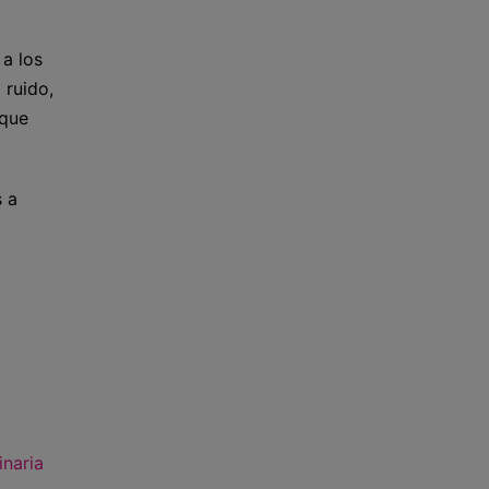
 a los
 ruido,
 que
s a
naria