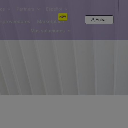
sos
Partners
Español
NEW
Entrar
de proveedores
Marketplace
Más soluciones