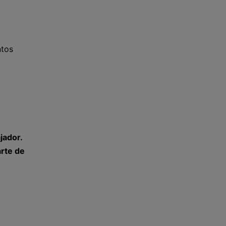
ntos
jador.
arte de