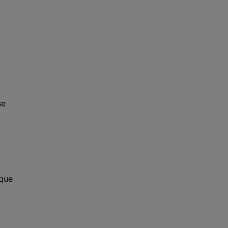
se
 que