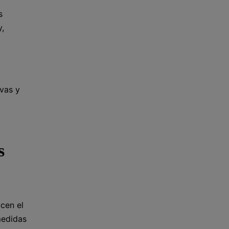
s
y,
ivas y
s
ucen el
medidas